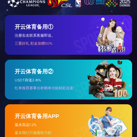
米兰app官方端网站入口
米兰online（中国）
公司简介
CNC车铣加工
企业文化
CNC磨销加工
管理体系
慢走丝加工
米兰online（中国）
表面处理
零部件组装
生产设备
检测设备
米兰app官方端网站入口 版权所有 2018-2022 网站备案号：
粤ICP
备15073529号
Powered by
领航互联
©2018-2026