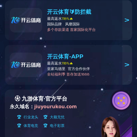
OPTIV ADVANCE 4.5.2F 影像测量仪
上一篇
下一篇