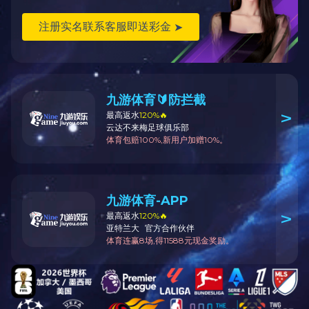
其它设备
三次元
影像测量仪与二次元
高度仪
光谱仪-金属材料检测