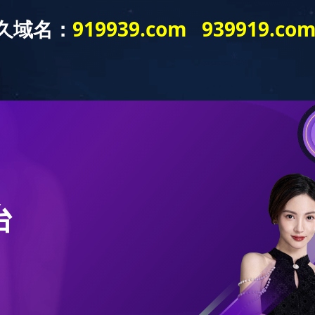
0769-83798939
广东省东莞市
nline（中国）
生产设备
检测设备
管理体系