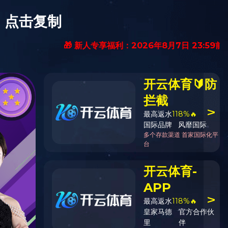
横沥镇
julia@zhuohang.com
8:00-17:30
新闻资讯
米兰online（中国）
QQ
EN
微信
电话