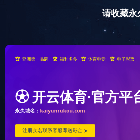
您好，我们是多品种，高精度的精密零件加工源头厂家
网站首页
米兰app官方端网站入口
米兰o
网站首页
生产设备
车铣复合加工车间